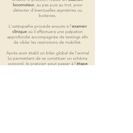
locomoteur
, au pas puis au trot, pour
détecter d'éventuelles asymétries ou
boiteries.
L'ostéopathe procède ensuite à l'
examen
clinique
où il effectuera une palpation
approfondie accompagnée de testings afin
de cibler les restrictions de mobilité.
Après avoir établi un bilan global de l'animal
lui permettant de se constituer un schéma
corporel, le praticien peut passer à l'
étape
manipulatoire
(ou de référer à un vétérinaire
si le diagnostic n'est pas d'ordre
ostéopathique). Il choisit ensuite les
techniques appropriées afin traiter les
dysfonctions ostéopathiques.
A la suite des manipulations, quelques jours
de
repos
seront recommandés et on
proposera une
rééducation
adaptée.
Me contacter