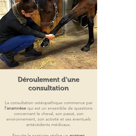
Déroulement d'une
consultation
La consultation ostéopathique commence par
l'anamnèse
qui est un ensemble de questions
concernant le cheval, son passé, son
environnement, son activité et ses éventuels
antécédents médicaux.
Ensuite le praticien réalise un
examen